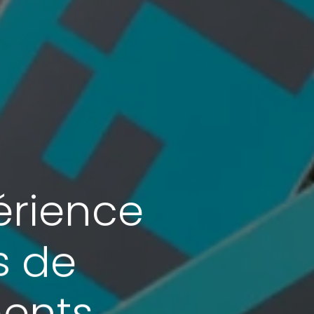
érience
s
de
ents