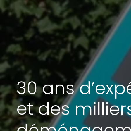
30
ans
d’exp
et
des
millier
déménagem